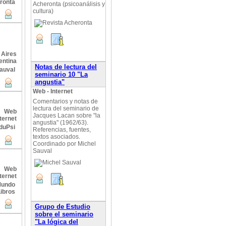
Acheronta (psicoanálisis y
cultura)
 Aires
entina
Notas de lectura del
seminario 10 "La
angustia"
Web - Internet
Comentarios y notas de
lectura del seminario de
Web
Jacques Lacan sobre "la
ternet
angustia" (1962/63).
Referencias, fuentes,
textos asociados.
Coordinado por Michel
Sauval
Web
ternet
Grupo de Estudio
sobre el seminario
"La lógica del