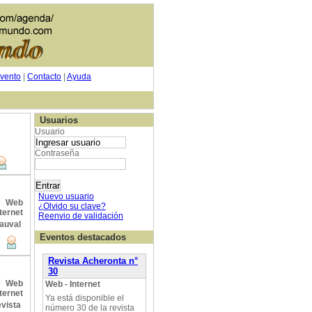
vento
|
Contacto
|
Ayuda
Usuarios
Usuario
Contraseña
Nuevo usuario
Web
¿Olvido su clave?
ternet
Reenvio de validación
Eventos destacados
Revista Acheronta n°
30
Web
Web - Internet
ternet
Ya está disponible el
número 30 de la revista