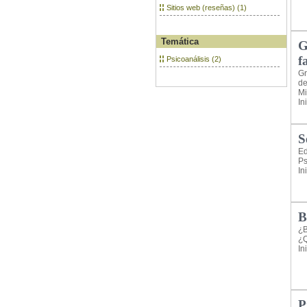
Sitios web (reseñas) (1)
Temática
G
f
Psicoanálisis (2)
Gr
de
Mi
In
S
Ed
Ps
In
B
¿B
¿Q
In
P