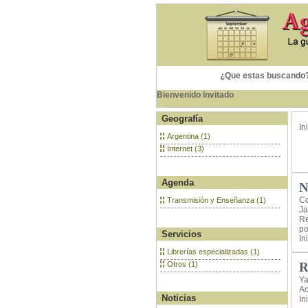
¿Que estas buscando
Bienvenido Invitado
Geografía
In
Argentina (1)
Internet (3)
Agenda
N
Co
Transmisión y Enseñanza (1)
Ja
Re
po
Servicios
In
Librerías especializadas (1)
Otros (1)
R
Ya
Ac
Noticias
In