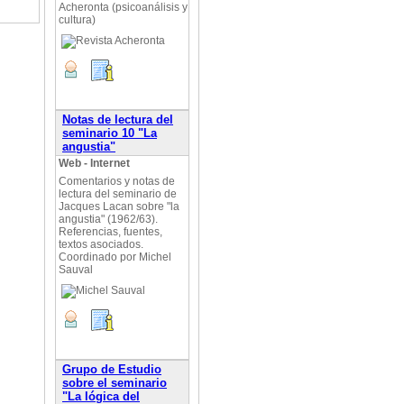
Acheronta (psicoanálisis y
cultura)
Notas de lectura del
seminario 10 "La
angustia"
Web - Internet
Comentarios y notas de
lectura del seminario de
Jacques Lacan sobre "la
angustia" (1962/63).
Referencias, fuentes,
textos asociados.
Coordinado por Michel
Sauval
Grupo de Estudio
sobre el seminario
"La lógica del