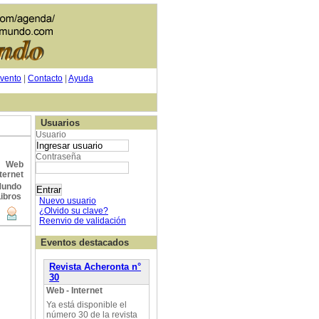
vento
|
Contacto
|
Ayuda
Usuarios
Usuario
Contraseña
Web
ternet
Nuevo usuario
¿Olvido su clave?
Reenvio de validación
Eventos destacados
Revista Acheronta n°
30
Web - Internet
Ya está disponible el
número 30 de la revista