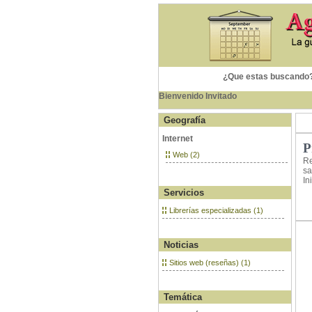
¿Que estas buscando
Bienvenido Invitado
Geografía
Internet
P
Web (2)
Re
sa
In
Servicios
Librerías especializadas (1)
Noticias
Sitios web (reseñas) (1)
Temática