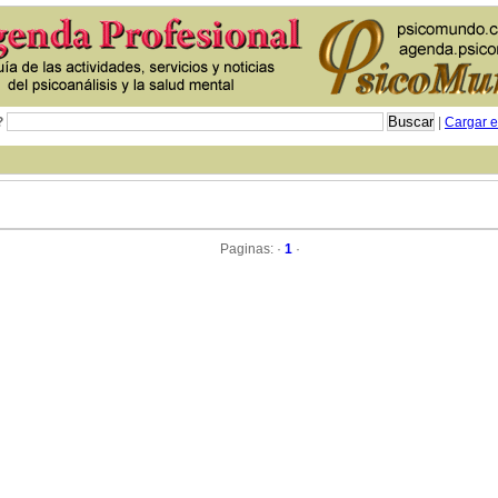
?
|
Cargar e
Paginas: ·
1
·