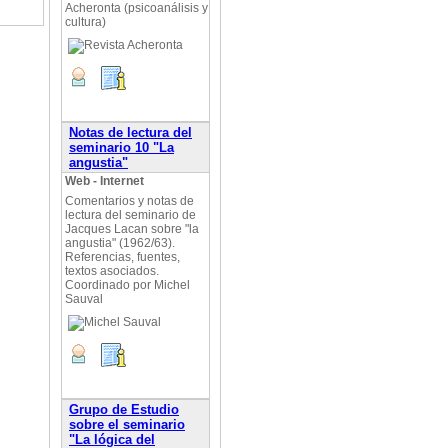
Acheronta (psicoanálisis y
cultura)
Notas de lectura del
seminario 10 "La
angustia"
Web - Internet
Comentarios y notas de
lectura del seminario de
Jacques Lacan sobre "la
angustia" (1962/63).
Referencias, fuentes,
textos asociados.
Coordinado por Michel
Sauval
Grupo de Estudio
sobre el seminario
"La lógica del