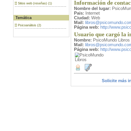
Información de contac
Sitios web (reseñas) (1)
Nombre del lugar:
PsicoMun
Pais:
Internet
Temática
Ciudad:
Web
Mail:
libros@psicomundo.co
Psicoanálisis (2)
Página web:
http://www.psic
Usuario que cargó la 
Nombre:
PsicoMundo Libros
Mail:
libros@psicomundo.co
Página web:
http://www.psic
Solicite más i