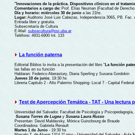
"Innovaciones de la práctica. Dispositivos clínicos en el tratami
Comentarios a cargo de:
Prof. Elías Neuman (Facultad de Derecho.
Día y horario:
miércoles 30 de junio
a las 21hs.
Lugar:
Auditorio José Luis Cabezas, Independencia 3065, PB. Fac. 
Entrada libre y gratuita.
Subsecretaría de Cultura
E-Mail:
subsecultura@psi.uba.ar
Teléfono: 4931-6900 Int. 133
La función paterna
Editorial Biblios lo invita a la presentación del libro "
La función pate
las fallas en su función
Hablaran: Federico Aberastury, Diana Sperling y Susana Gordokin
Jueves 10 de junio
, 19:30 hs
Libreria Capitulo 2 - Alto Palermo Shopping- Local 7 - Capital Federal
Test de Apercepción Temática - TAT - Una lectura p
Universidad del Salvador, Facultad de Psicología y Psicopedagogía, y E
Susana Torres de Lugea
y
Susana Laura Russo
Presentan: David Maldavsky, Mónica Guinzbourg de Braude
Coordinadora: Gabriela Renault
Martes 1 de Junio
- 19:30 hs
Marcelo T. de Alvear 1314 1º piso - Universidad del Salvador - Aula