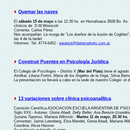
Quemar las naves
El
sábado 15 de mayo
a las 12.30 hs. en Humahuaca 3508 Bs. As. 
clínicos de D.W.Winnicott
Comenta: Carlos Pérez
Nos acompañan: La murga de "Los dueños de la ilusión de Coghlan"; l
las 4 de la tarde!
Informes: Tel. 4774-6452 -
paularot@datamarkets.com.ar
Construir Puentes en Psicología Jurídica
El Colegio de Psicólogos – Distrito X (
Mar del Plata
) tiene el agrado
Amilkar, Liliana Fortini, María de los Ángeles de la Vega, Silvia Bern
La presentación se llevará a cabo en la sede de nuestro Colegio
el 
13 variaciones sobre clínica psicoanalítica
Comisión Científica ASOCIACION ESCUELA ARGENTINA DE PSICOTER
Siglo XXI) - Autores:
Gloria Abadi, Delly Beller, Ana Berezin (coord
Susana Toporosi, Mariana Wikinski
-
Martes 11 de mayo, 20.30 hs.
Comentan: Jaime Lutenberg, Elsa Mandet, Gloria Abadi, Mariana Wik
Coordina: Alicia Hasson
Se realizará un brindis al cierre