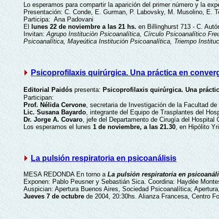
Lo esperamos para compartir la aparición del primer número y la expe
Presentación: C. Conde, E. Gurman, P. Labovsky, M. Musolino, E.
Participa: Ana Padovani
El
lunes 22 de noviembre a las 21 hs.
en Billinghurst 713 - C. Aut
Invitan:
Agrupo Instituciòn Psicoanalítica, Círculo Psicoanalítico Fr
Psicoanalítica, Mayeútica Institución Psicoanalítica, Triempo Institu
Psicoprofilaxis quirúrgica. Una práctica en converg
Editorial Paidós
presenta:
Psicoprofilaxis quirúrgica. Una prácti
Participan:
Prof. Nélida Cervone
, secretaria de Investigación de la Facultad d
Lic. Susana Bayardo
, integrante del Equipo de Trasplantes del Hospi
Dr. Jorge A. Covaro
, jefe del Departamento de Cirugía del Hospita
Los esperamos el lunes
1 de noviembre, a las 21.30
, en Hipólito Y
La pulsión respiratoria en psicoanálisis
MESA REDONDA
En torno a
La pulsión respiratoria en psicoanál
Exponen: Pablo Peusner y Sebastián Sica. Coordina: Haydée Monte
Auspician: Apertura Buenos Aires, Sociedad Psicoanalítica; Apertura,
Jueves 7 de octubre
de 2004, 20:30hs. Alianza Francesa, Centro For