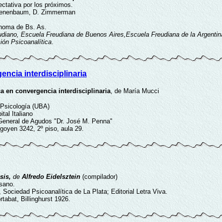
ctativa por los próximos.
 Tenenbaum, D. Zimmerman
ónoma de Bs. As.
eudiano, Escuela Freudiana de Buenos Aires,Escuela Freudiana de la Argentina,
ción Psicoanalítica
.
encia interdisciplinaria
ca en convergencia interdisciplinaria
, de
María Mucci
e Psicología (UBA)
tal Italiano
l General de Agudos "Dr. José M. Penna"
rigoyen 3242, 2º piso, aula 29.
isis,
de
Alfredo Eidelsztein
(compilador)
sano.
 Sociedad Psicoanalítica de La Plata; Editorial Letra Viva.
tabat, Billinghurst 1926.