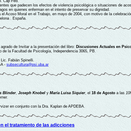
38. Cap Fed.
cientes que padecen los efectos de violencia psicológica o situaciones de ac
agos en quienes enferman en el intento de preservar su dignidad.
 Acoso Moral en el Trabajo, en mayo de 2004, con motivo de la celebración d
celona . España.
 agrado de Invitar a la presentación del libro:
Discusiones Actuales en Psic
io de la Facultad de Psicología, Independencia 3065, PB.
Lic. Fabián Spinelli.
BA -
subsecultura@psi.uba.ar
s Blinder
,
Joseph Knobel
y
María Luisa Siquier
, el
18 de Agosto
a las
10h
rner.
 Arvizer en conjunto con la Dra. Kaplan de APDEBA.
en el tratamiento de las adicciones