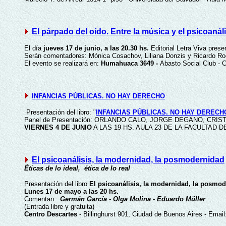
El párpado del oído. Entre la música y el psicoanáli
El día
jueves 17 de junio, a las 20.30 hs.
Editorial Letra Viva pres
Serán comentadores: Mónica Cosachov, Liliana Donzis y Ricardo Ro
El evento se realizará en:
Humahuaca 3649 -
Abasto Social Club - 
INFANCIAS PÚBLICAS. NO HAY DERECHO
Presentación del libro: "
INFANCIAS PÚBLICAS. NO HAY DERECH
Panel de Presentación: ORLANDO CALO, JORGE DEGANO, CRIS
VIERNES 4 DE JUNIO
A LAS 19 HS. AULA 23 DE LA FACULTAD DE 
El psicoanálisis, la modernidad, la posmodernidad
Éticas de lo ideal, ética de lo real
Presentación del libro
El psicoanálisis, la modernidad, la posmod
Lunes 17 de mayo a las 20 hs.
Comentan :
Germán García - Olga Molina - Eduardo Müller
(Entrada libre y gratuita)
Centro Descartes
- Billinghurst 901, Ciudad de Buenos Aires - Emai