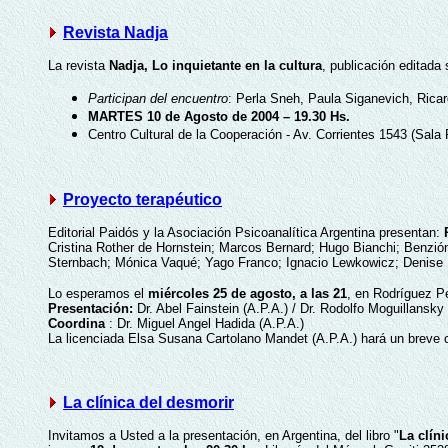
Revista Nadja
La revista
Nadja, Lo inquietante en la cultura
, publicación editada 
Participan del encuentro
: Perla Sneh, Paula Siganevich, Ricar
MARTES 10 de Agosto de 2004 – 19.30 Hs.
Centro Cultural de la Cooperación - Av. Corrientes 1543 (Sal
Proyecto terapéutico
Editorial Paidós y la Asociación Psicoanalítica Argentina presentan:
Cristina Rother de Hornstein; Marcos Bernard; Hugo Bianchi; Benzi
Sternbach; Mónica Vaqué; Yago Franco; Ignacio Lewkowicz; Denise
Lo esperamos el
miércoles 25 de agosto, a las 21
, en Rodríguez P
Presentación:
Dr. Abel Fainstein (A.P.A.) / Dr. Rodolfo Moguillansky 
Coordina
: Dr. Miguel Angel Hadida (A.P.A.)
La licenciada Elsa Susana Cartolano Mandet (A.P.A.) hará un breve 
La clínica del desmorir
Invitamos a Usted a la presentación, en Argentina, del libro "
La clín