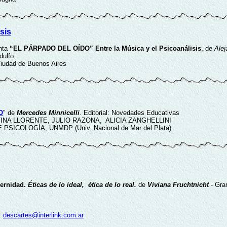
sis
enta
“EL PÁRPADO DEL OÍDO” Entre la Música y el Psicoanálisis
, de
Alej
dulfo
Ciudad de Buenos Aires
O
" de
Mercedes Minnicelli
. Editorial: Novedades Educativas
TINA LLORENTE, JULIO RAZONA, ALICIA ZANGHELLINI
PSICOLOGÍA, UNMDP (Univ. Nacional de Mar del Plata)
ernidad.
Éticas de lo ideal, ética de lo real.
de
Viviana Fruchtnicht
- Gra
l:
descartes@interlink.com.ar