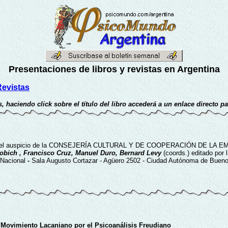
Presentaciones de libros y revistas en Argentina
evistas
, haciendo click sobre el título del libro accederá a un enlace directo p
, con el auspicio de la CONSEJERÍA CULTURAL Y DE COOPERACIÓN DE LA EMB
obich , Francisco Cruz, Manuel Duro, Bernard Levy
(coords.) editado por
 Nacional
-
Sala Augusto Cortazar - Agüero 2502 - Ciudad Autónoma de Bueno
 Movimiento Lacaniano por el Psicoanálisis Freudiano