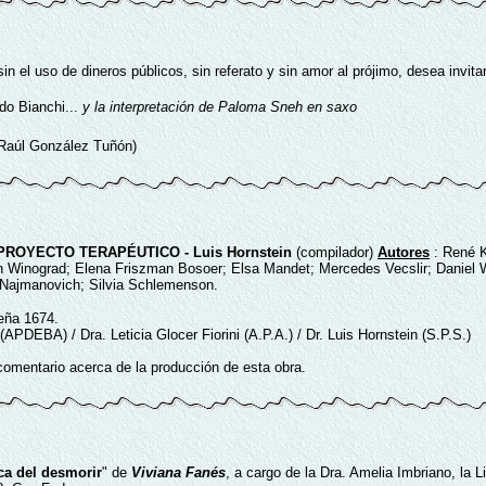
sin el uso de dineros públicos, sin referato y sin amor al prójimo, desea invi
do Bianchi...
y la interpretación de Paloma Sneh en saxo
a Raúl González Tuñón)
PROYECTO TERAPÉUTICO - Luis Hornstein
(compilador)
Autores
: René K
ón Winograd; Elena Friszman Bosoer; Elsa Mandet; Mercedes Vecslir; Daniel 
 Najmanovich; Silvia Schlemenson.
eña 1674.
(APDEBA) / Dra. Leticia Glocer Fiorini (A.P.A.) / Dr. Luis Hornstein (S.P.S.)
comentario acerca de la producción de esta obra.
ica del desmorir
" de
Viviana Fanés
, a cargo de la Dra. Amelia Imbriano, la L