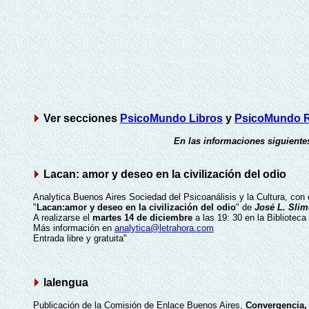
Ver secciones
PsicoMundo Libros
y
PsicoMundo R
En las informaciones siguientes
Lacan: amor y deseo en la civilización del odio
Analytica Buenos Aires Sociedad del Psicoanálisis y la Cultura
"
Lacan:amor y deseo en la civilización del odio
" de
José L. Slim
A realizarse el
martes 14 de diciembre
a las 19: 30 en la Biblioteca
Más información en
analytica@letrahora.com
Entrada libre y gratuita"
lalengua
Publicación de la Comisión de Enlace Buenos Aires,
Convergencia,