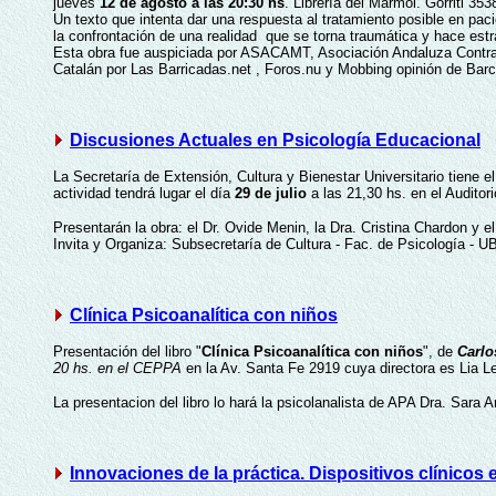
jueves
12 de agosto a las 20:30 hs
. Librería del Mármol. Gorriti 35
Un texto que intenta dar una respuesta al tratamiento posible en pa
la confrontación de una realidad que se torna traumática y hace estr
Esta obra fue auspiciada por ASACAMT, Asociación Andaluza Contra el
Catalán por Las Barricadas.net , Foros.nu y Mobbing opinión de Bar
Discusiones Actuales en Psicología Educacional
La Secretaría de Extensión, Cultura y Bienestar Universitario tiene el
actividad tendrá lugar el día
29 de julio
a las 21,30 hs. en el Auditor
Presentarán la obra: el Dr. Ovide Menin, la Dra. Cristina Chardon y el 
Invita y Organiza: Subsecretaría de Cultura - Fac. de Psicología - U
Clínica Psicoanalítica con niños
Presentación del libro "
Clínica Psicoanalítica con niños
", de
Carlo
20 hs. en el CEPPA
en la Av. Santa Fe 2919 cuya directora es Lia Le
La presentacion del libro lo hará la psicolanalista de APA Dra. Sara
Innovaciones de la práctica. Dispositivos clínicos 