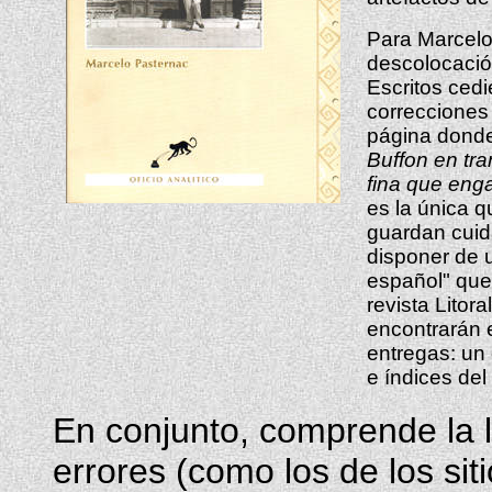
Para Marcelo
descolocación
Escritos cedi
correcciones 
página donde 
Buffon en tra
fina que enga
es la única q
guardan cuid
disponer de u
español" que 
revista Litor
encontrarán e
entregas: un 
e índices del
En conjunto, comprende la l
errores (como los de los sit