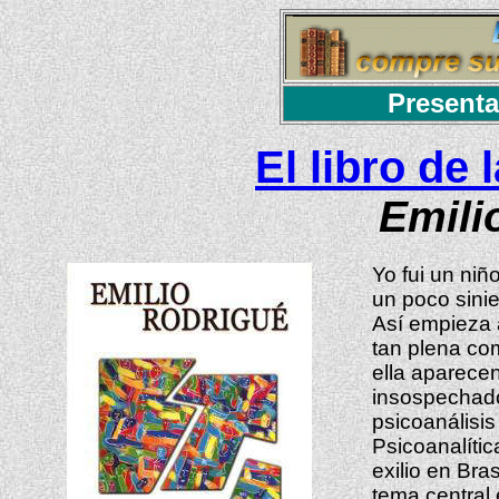
Presenta
El libro de
Emili
Yo fui un niñ
un poco sinie
Así empieza 
tan plena co
ella aparece
insospechado
psicoanálisis 
Psicoanalític
exilio en Bra
tema central 