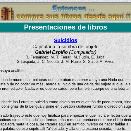
Presentaciones de libros
Suicidios
Capitular a la sombra del objeto
Gabriel Espiño
(Compilador)
R. Fernández, M. T. Ferrari, M. Fudín, E. Jabif,
G.Lespada, J. C. Nocetti, J. M. Rubio, S. Salce, A. Vives
nsayo analítico
je donde mueren las palabras que intetaban mantener a raya una Nada que mi
sta o de no poder ya más, marca el inicio de una caída del sujeto al cual la 
o irremediable. Cadáver es cuerpo caído, pero también cuerpo de una letra a
 desde las Letras el suicidio como objeto no es cuestión de poca monta, sino 
 consignas de la Lengua y pone en cuestión cualquier rumbo o dirección suge
zado trayecto éste que hoy finaliza para empezar el que inicia el lector que 
emáticas sin ser "tocado" de formas más o menos contundentes por el frío ded
lapalabra mata la cosa, se trataría aquí en sentido inverso de hacer hablar a 
 palabra de ese sujeto allí "a"cosado, y allá en la escena suicida, muerto.