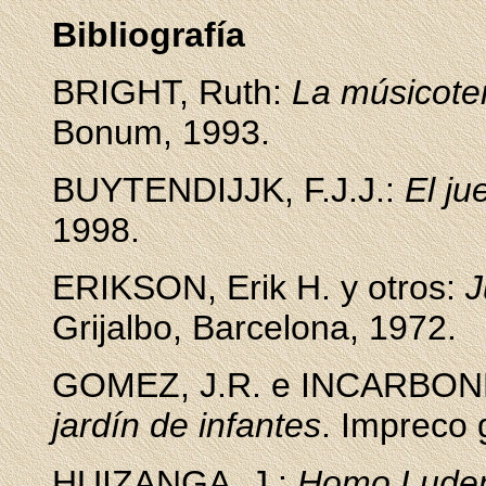
Bibliografía
BRIGHT, Ruth:
La músicoter
Bonum, 1993.
BUYTENDIJJK, F.J.J.:
El ju
1998.
ERIKSON, Erik H. y otros:
J
Grijalbo, Barcelona, 1972.
GOMEZ, J.R. e INCARBON
jardín de infantes
. Impreco 
HUIZANGA, J.:
Homo Ludens