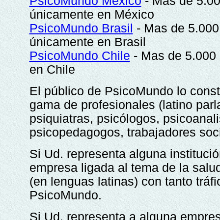
PsicoMundo México
- Mas de 5.00
únicamente en México
PsicoMundo Brasil
- Mas de 5.000 
únicamente en Brasil
PsicoMundo Chile
- Mas de 5.000 
en Chile
El público de PsicoMundo lo consti
gama de profesionales (latino parl
psiquiatras, psicólogos, psicoanal
psicopedagogos, trabajadores soci
Si Ud. representa alguna institución
empresa ligada al tema de la salud
(en lenguas latinas) con tanto trá
PsicoMundo.
Si Ud. representa a alguna empres