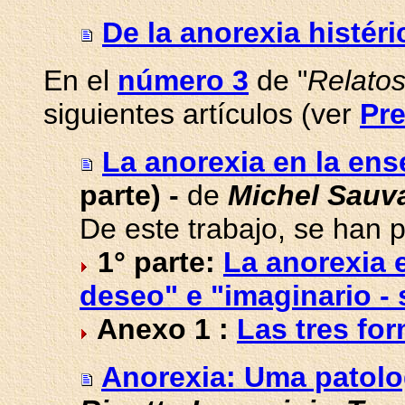
De la anorexia histéri
En el
número 3
de "
Relatos
siguientes artículos (ver
Pr
La anorexia en la en
parte) -
de
Michel Sauv
De este trabajo, se han p
1° parte:
La anorexia 
deseo" e "imaginario -
Anexo 1 :
Las tres for
Anorexia: Uma patolo