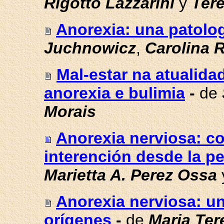
Rigotto Lazzarini
y
Tere
Anorexia: una patolog
Juchnowicz
,
Carolina 
Mal-estar na atualida
anorexia e bulimia
-
de
Morais
Anorexia nerviosa: co
interención desde la pe
Marietta A. Perez Ossa
Anorexia nerviosa: u
orígenes
-
de
Maria Ter