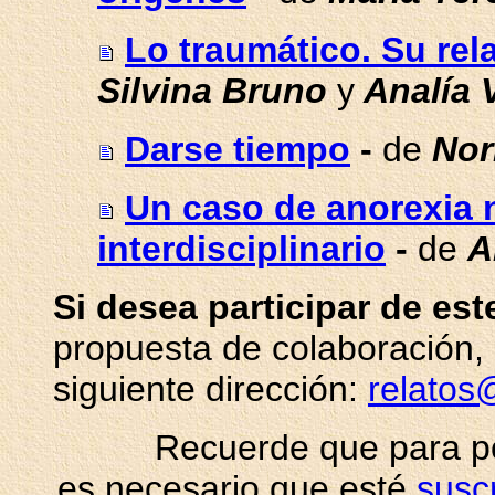
Lo traumático. Su rel
Silvina Bruno
y
Analía 
Darse tiempo
-
de
Nor
Un caso de anorexia 
interdisciplinario
-
de
A
Si desea participar de est
propuesta de colaboración,
siguiente dirección:
relato
Recuerde que para po
es necesario que esté
susc